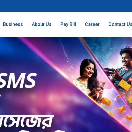
Business
About Us
Pay Bill
Career
Contact U