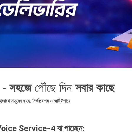
জ - সহজে
পৌঁছে দিন
সবার কাছে
াজারো মানুষের কাছে, নির্ভরযোগ্য ও স্মার্ট উপায়ে
ce Service-এ যা পাচ্ছেন: