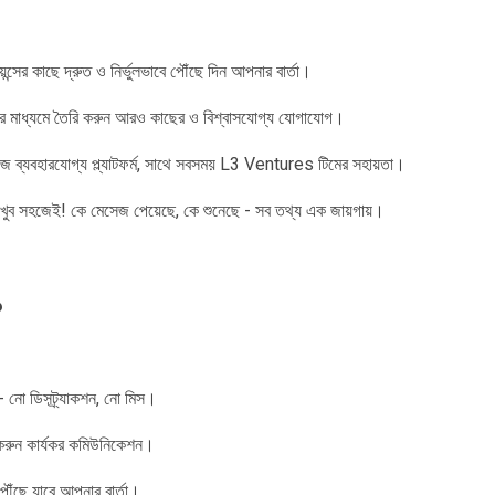
িয়েন্সের কাছে দ্রুত ও নির্ভুলভাবে পৌঁছে দিন আপনার বার্তা।
ের মাধ্যমে তৈরি করুন আরও কাছের ও বিশ্বাসযোগ্য যোগাযোগ।
 ব্যবহারযোগ্য প্ল্যাটফর্ম, সাথে সবসময় L3 Ventures টিমের সহায়তা।
বেন খুব সহজেই! কে মেসেজ পেয়েছে, কে শুনেছে - সব তথ্য এক জায়গায়।
?
 নো ডিসট্র্যাকশন, নো মিস।
 করুন কার্যকর কমিউনিকেশন।
পৌঁছে যাবে আপনার বার্তা।