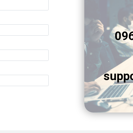
09
supp