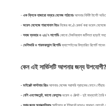
-
এক ক্লিকে হাজারো নম্বরে মেসেজ পাঠানোঃ
আপনার নির্দিষ্ট টার্গেট অড
-
ভয়েস মেসেজে পারসোনাল টাচঃ
নিজের কণ্ঠে রেকর্ড করা ভয়েস মেসেজ
-
সহজ ব্যবহার ও ২৪/৭ সাপোর্টঃ
কোনো টেকনিক্যাল জটিলতা ছাড়াই সহজে
- ডেলিভারি ও পারফরম্যান্স রিপোর্টঃ
ক্যাম্পেইনের বিস্তারিত রিপোর্ট পা
কেন এই সার্ভিসটি আপনার জন্য উপযোগী
- ডাইরেক্ট কাস্টমার রিচঃ
আপনার মেসেজ সরাসরি গ্রাহকের ফোনে পৌঁছায় -
- বেশি এনগেজমেন্ট, ভালো রেসপন্সঃ
ভয়েস ও টেক্সট - দুই মাধ্যমেই তৈরি
- সবার জন্য অ্যাক্সেসিবলঃ
স্মার্টফোন বা ইন্টারনেট ছাড়াও সাধারণ ফোনেই 