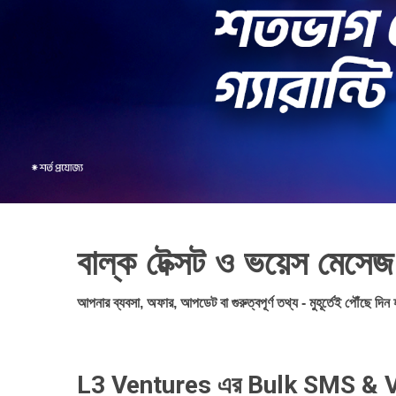
বাল্ক টেক্সট ও ভয়েস মেসে
আপনার ব্যবসা, অফার, আপডেট বা গুরুত্বপূর্ণ তথ্য - মুহূর্তেই পৌঁছে দিন হ
L3 Ventures এর Bulk SMS & Voi