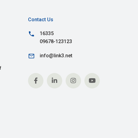
Contact Us
phone
16335
09678-123123
email
info@link3.net
f