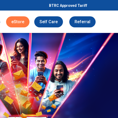
BTRC Approved Tariff
s
eStore
Self Care
Referral